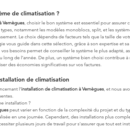
ème de climatisation ?
n à Vernègues
, choisir le bon système est essentiel pour assurer c
s types, notamment les modèles monoblocs, split, et les systèm
issement. Le choix dépendra de facteurs tels que la taille de vot
gie vous guide dans cette sélection, grâce à son expertise et s
vos besoins permet de conseiller le système le plus adapté, ass
au long de l’année. De plus, un système bien choisi contribue 
ser des économies significatives sur vos factures.
stallation de climatisation
ncernant l’
installation de climatisation à Vernègues
, et nous av
uentes.
 installation ?
ègues
 peut varier en fonction de la complexité du projet et du t
éalisée en une journée. Cependant, des installations plus comple
ssiter plusieurs jours de travail pour s'assurer que tout est ins