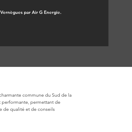
à Vernègues par Air G Energie.
te charmante commune du Sud de la 
 et performante, permettant de 
ce de qualité et de conseils 