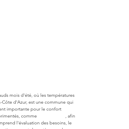
hauds mois d'été, où les températures 
s-Côte d'Azur, est une commune qui 
ent importante pour le confort 
xpérimentés, comme 
Air G Energie
, afin 
mprend l'évaluation des besoins, le 