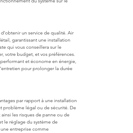
 fonctionnement du système sur le 
r d’obtenir un service de qualité. Air 
ail, garantissant une installation 
e qui vous conseillera sur le 
r, votre budget, et vos préférences. 
e performant et économe en énergie, 
'entretien pour prolonger la durée 
ntages par rapport à une installation 
out problème légal ou de sécurité. De 
nt ainsi les risques de panne ou de 
t le réglage du système de 
sir une entreprise comme 
Air G 