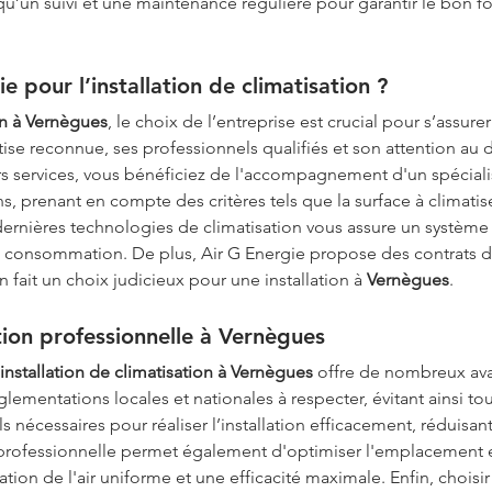
si qu’un suivi et une maintenance régulière pour garantir le bon
e pour l’installation de climatisation ?
ion à Vernègues
, le choix de l’entreprise est crucial pour s’assure
se reconnue, ses professionnels qualifiés et son attention au dét
rs services, vous bénéficiez de l'accompagnement d'un spécialist
, prenant en compte des critères tels que la surface à climatise
ernières technologies de climatisation vous assure un systèm
re consommation. De plus, Air G Energie propose des contrats d
n fait un choix judicieux pour une installation à 
Vernègues
.
tion professionnelle à Vernègues
installation de climatisation à Vernègues
 offre de nombreux ava
glementations locales et nationales à respecter, évitant ainsi t
ils nécessaires pour réaliser l’installation efficacement, réduisa
 professionnelle permet également d'optimiser l'emplacement e
ulation de l'air uniforme et une efficacité maximale. Enfin, choi