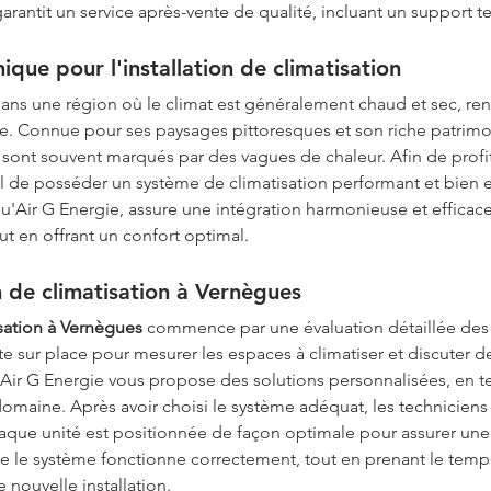
 garantit un service après-vente de qualité, incluant un support
ue pour l'installation de climatisation
dans une région où le climat est généralement chaud et sec, ren
te. Connue pour ses paysages pittoresques et son riche patrimoi
y sont souvent marqués par des vagues de chaleur. Afin de profi
ucial de posséder un système de climatisation performant et bien e
qu'Air G Energie, assure une intégration harmonieuse et efficace
out en offrant un confort optimal.
n de climatisation à Vernègues
isation à Vernègues
 commence par une évaluation détaillée des 
ite sur place pour mesurer les espaces à climatiser et discuter d
 d’Air G Energie vous propose des solutions personnalisées, en 
maine. Après avoir choisi le système adéquat, les techniciens p
haque unité est positionnée de façon optimale pour assurer une 
ue le système fonctionne correctement, tout en prenant le temp
 nouvelle installation.