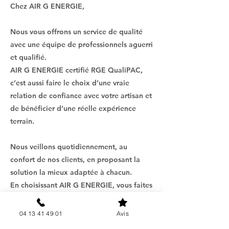
Chez AIR G ENERGIE,
Nous vous offrons un service de qualité
avec une équipe de professionnels aguerri
et qualifié.
AIR G ENERGIE certifié RGE QualiPAC,
c’est aussi faire le choix d’une vraie
relation de confiance avec votre artisan et
de bénéficier d’une réelle expérience
terrain.
Nous veillons quotidiennement, au
confort de nos clients, en proposant la
solution la mieux adaptée à chacun.
En choisissant AIR G ENERGIE, vous faites
le choix d’un suivi client au point, grâce à
notre service après-vente adapté et
04 13 41 49 01
Avis
individualisé.