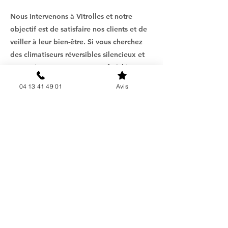
Nous intervenons à Vitrolles et notre
objectif est de satisfaire nos clients et de
veiller à leur bien-être. Si vous cherchez
des climatiseurs réversibles silencieux et
sans nuisance sonore pour rafraîchir vos
pièces intérieures, nous sommes là pour
04 13 41 49 01
Avis
vous. Nous vous invitons à nous contacter
pour une étude plus approfondie de votre
projet, pour étudier sa faisabilité
technique et vous fournir un devis détaillé
et gratuit.
Chez AIR G ENERGIE, nous mettons votre
confort en priorité.
En savoir plus