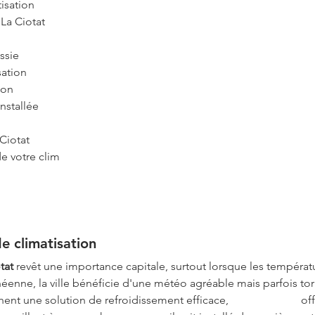
tisation
 La Ciotat
ssie
sation
ion
nstallée
Ciotat
de votre clim
de climatisation
tat
 revêt une importance capitale, surtout lorsque les tempéra
éenne, la ville bénéficie d'une météo agréable mais parfois torr
ent une solution de refroidissement efficace, 
Air G Energie
 of