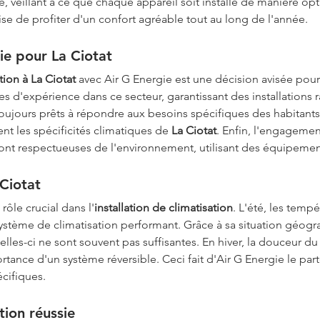
 veillant à ce que chaque appareil soit installé de manière opti
ise de profiter d'un confort agréable tout au long de l'année.
ie pour La Ciotat
tion à La Ciotat
 avec Air G Energie est une décision avisée pour 
d'expérience dans ce secteur, garantissant des installations rap
 toujours prêts à répondre aux besoins spécifiques des habitan
nt les spécificités climatiques de 
La Ciotat
. Enfin, l'engagement
s sont respectueuses de l'environnement, utilisant des équipe
Ciotat
 rôle crucial dans l'
installation de climatisation
. L'été, les temp
ystème de climatisation performant. Grâce à sa situation géogra
celles-ci ne sont souvent pas suffisantes. En hiver, la douceur du
rtance d'un système réversible. Ceci fait d'Air G Energie le par
cifiques. 
La Ciotat
tion réussie