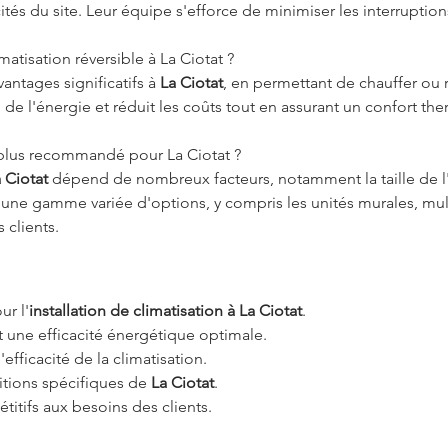
tés du site. Leur équipe s'efforce de minimiser les interruptions
matisation réversible à La Ciotat ?
vantages significatifs à 
La Ciotat
, en permettant de chauffer ou re
on de l'énergie et réduit les coûts tout en assurant un confort t
e plus recommandé pour La Ciotat ?
a Ciotat
 dépend de nombreux facteurs, notamment la taille de l'
ne gamme variée d'options, y compris les unités murales, multi-
 clients.
ur l'
installation de climatisation à La Ciotat
.
 une efficacité énergétique optimale.
'efficacité de la climatisation.
itions spécifiques de 
La Ciotat
.
titifs aux besoins des clients.