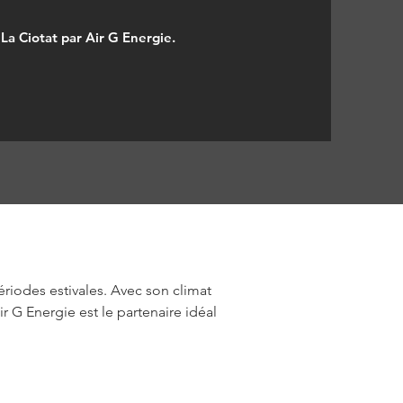
 La Ciotat par Air G Energie.
ériodes estivales. Avec son climat 
r G Energie est le partenaire idéal 