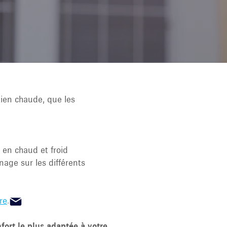
bien chaude, que les
 en chaud et froid
nnage sur les différents
re
.
nfort le plus adaptée à votre