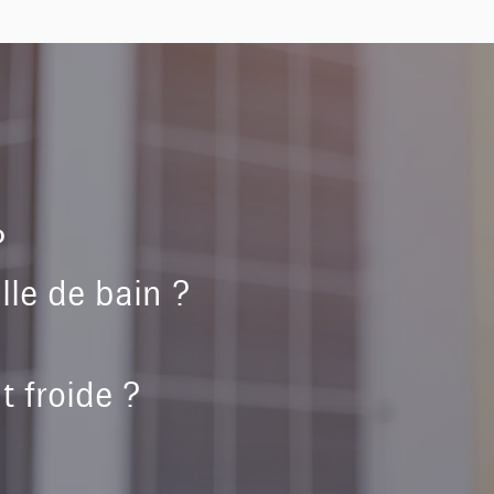
e ?
lle de bain ?
 froide ?