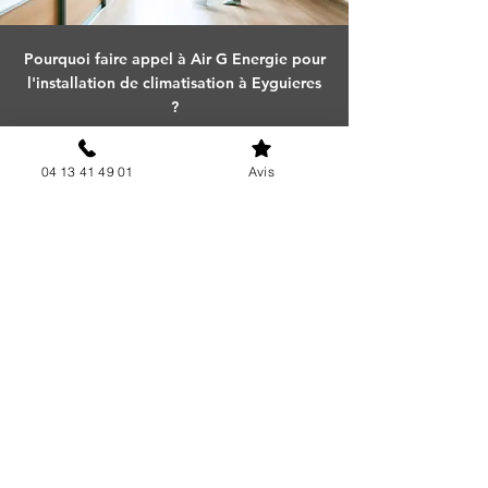
Pourquoi faire appel à Air G Energie pour
l'installation de climatisation à Eyguieres
?
04 13 41 49 01
Avis
Chez AIR G ENERGIE,
Nous vous offrons un service de qualité
avec une équipe de professionnels aguerri
et qualifié.
AIR G ENERGIE certifié RGE QualiPAC,
c’est aussi faire le choix d’une vraie
relation de confiance avec votre artisan et
de bénéficier d’une réelle expérience
terrain.