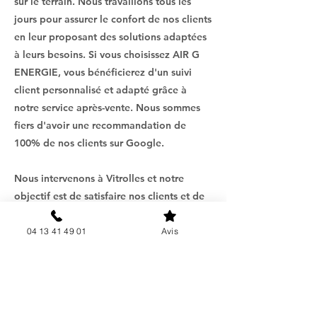
sur le terrain. Nous travaillons tous les
jours pour assurer le confort de nos clients
en leur proposant des solutions adaptées
à leurs besoins. Si vous choisissez AIR G
ENERGIE, vous bénéficierez d'un suivi
client personnalisé et adapté grâce à
notre service après-vente. Nous sommes
fiers d'avoir une recommandation de
100% de nos clients sur Google.
Nous intervenons à Vitrolles et notre
objectif est de satisfaire nos clients et de
veiller à leur bien-être. Si vous cherchez
des climatiseurs réversibles silencieux et
04 13 41 49 01
Avis
sans nuisance sonore pour rafraîchir vos
pièces intérieures, nous sommes là pour
vous. Nous vous invitons à nous contacter
pour une étude plus approfondie de votre