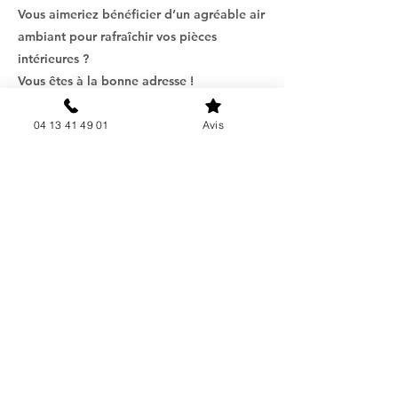
Vous aimeriez bénéficier d’un agréable air
ambiant pour rafraîchir vos pièces
intérieures ?
Vous êtes à la bonne adresse !
Vous pouvez nous contacter dès à présent,
04 13 41 49 01
Avis
afin d’effectuer une étude plus
approfondie de votre projet, en étudiant
la faisabilité technique de celui-ci et de
vous réaliser un devis détaillé et gratuit.
AIR G ENERGIE, fait de votre confort sa
priorité.
En savoir plus
Découvrez l'installation de 