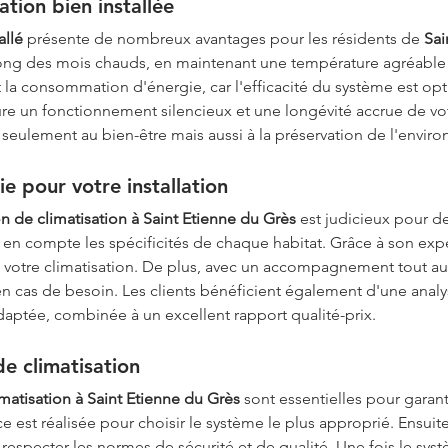
tion bien installée
allé
 présente de nombreux avantages pour les résidents de 
Sai
long des mois chauds, en maintenant une température agréable à
 la consommation d'énergie, car l'efficacité du système est opti
re un fonctionnement silencieux et une longévité accrue de vo
seulement au bien-être mais aussi à la préservation de l'envir
e pour votre installation
ion de climatisation à Saint Etienne du Grès
 est judicieux pour d
 en compte les spécificités de chaque habitat. Grâce à son expe
 de votre climatisation. De plus, avec un accompagnement tout au
en cas de besoin. Les clients bénéficient également d'une analy
adaptée, combinée à un excellent rapport qualité-prix.
de climatisation
limatisation à Saint Etienne du Grès
 sont essentielles pour garant
 est réalisée pour choisir le système le plus approprié. Ensuite,
à respecter les normes de sécurité et de qualité. Une fois le syst