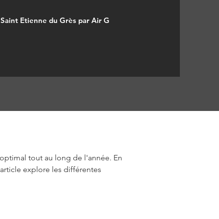
à Saint Etienne du Grès par Air G
 optimal tout au long de l'année. En 
rticle explore les différentes 