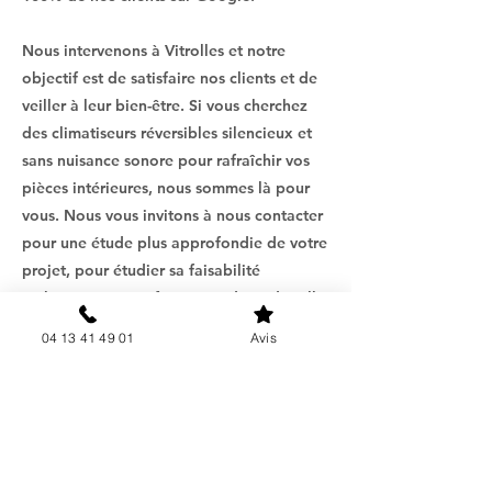
Nous intervenons à Vitrolles et notre
objectif est de satisfaire nos clients et de
veiller à leur bien-être. Si vous cherchez
des climatiseurs réversibles silencieux et
sans nuisance sonore pour rafraîchir vos
pièces intérieures, nous sommes là pour
vous. Nous vous invitons à nous contacter
pour une étude plus approfondie de votre
projet, pour étudier sa faisabilité
technique et vous fournir un devis détaillé
et gratuit.
04 13 41 49 01
Avis
Chez AIR G ENERGIE, nous mettons votre
confort en priorité.
En savoir plus