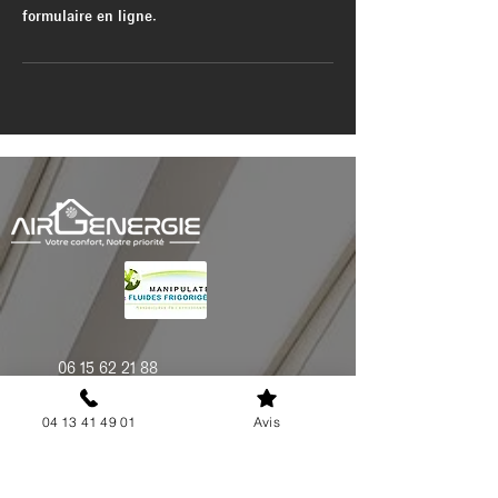
06 15 62 21 88
contact@airgenergie.fr
04 13 41 49 01
Avis
Miramas