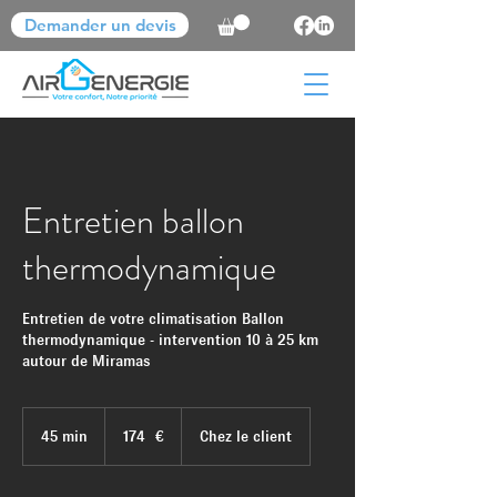
Demander un devis
Entretien ballon
thermodynamique
Entretien de votre climatisation Ballon
thermodynamique - intervention 10 à 25 km
autour de Miramas
174
euros
45 min
4
174 €
Chez le client
5
m