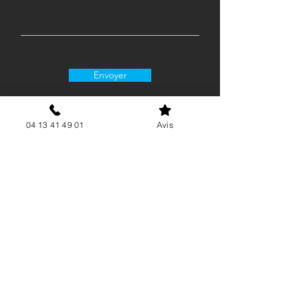
Envoyer
04 13 41 49 01
Avis
06 15 62 21 88
contact@airgenergie.fr