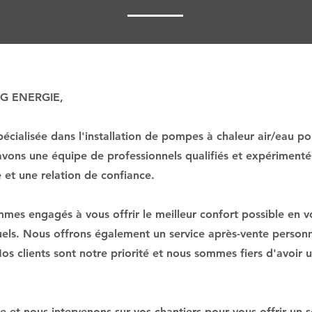
R G ENERGIE,
cialisée dans l'installation de pompes à chaleur air/eau po
avons une équipe de professionnels qualifiés et expériment
é et une relation de confiance.
s engagés à vous offrir le meilleur confort possible en v
uels. Nous offrons également un service après-vente personna
 Nos clients sont notre priorité et nous sommes fiers d'avoir
 et nous intervenons sur vos chantiers pour vous offrir un 