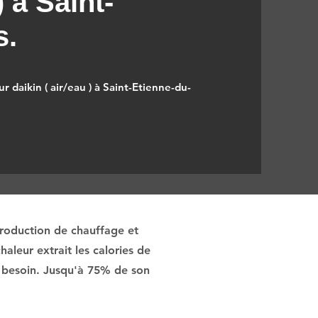
) à Saint-
s.
r daikin ( air/eau ) à Saint-Etienne-du-
production de chauffage et
aleur extrait les calories de
 si besoin. Jusqu'à 75% de son