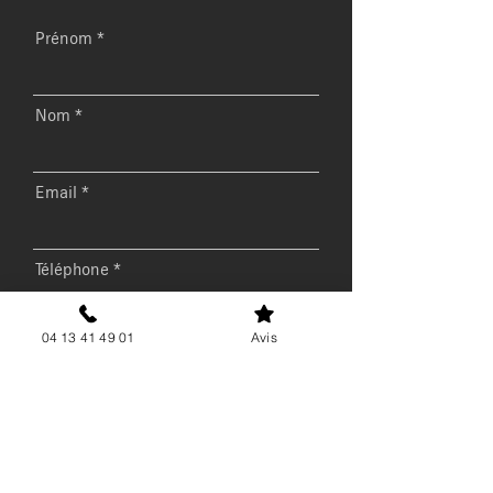
Prénom
Nom
Email
Téléphone
04 13 41 49 01
Avis
Message