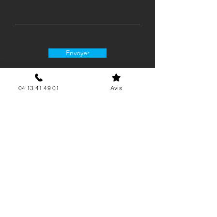
Envoyer
04 13 41 49 01
Avis
06 15 62 21 88
contact@airgenergie.fr