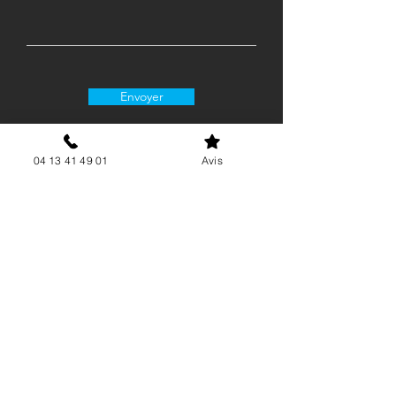
Envoyer
04 13 41 49 01
Avis
06 15 62 21 88
contact@airgenergie.fr