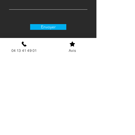
Envoyer
04 13 41 49 01
Avis
06 15 62 21 88
contact@airgenergie.fr