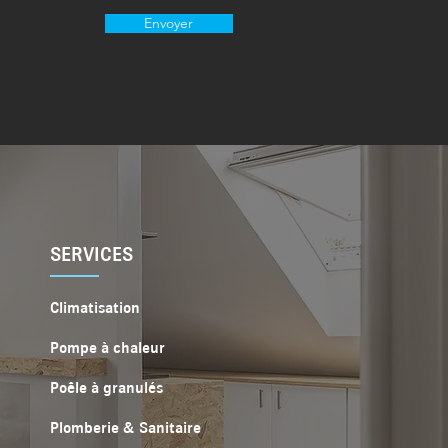
Envoyer
SERVICES
Climatisation
Pompe à chaleur
Poêle à granulés
Plomberie & Sanitaire