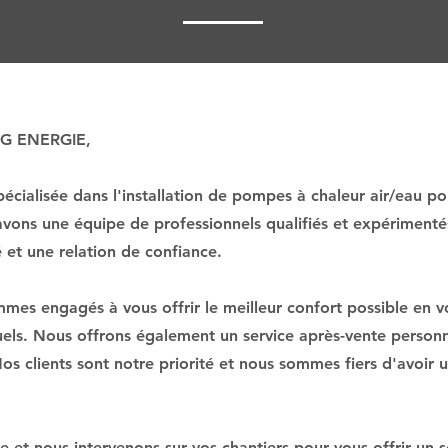
R G ENERGIE,
cialisée dans l'installation de pompes à chaleur air/eau po
avons une équipe de professionnels qualifiés et expériment
é et une relation de confiance.
s engagés à vous offrir le meilleur confort possible en v
uels. Nous offrons également un service après-vente personna
 Nos clients sont notre priorité et nous sommes fiers d'avoir
 et nous intervenons sur vos chantiers pour vous offrir un 