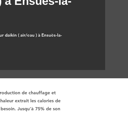
 ) à Ensuès-la-
 daikin ( air/eau ) à Ensuès-la-
production de chauffage et
aleur extrait les calories de
 si besoin. Jusqu'à 75% de son