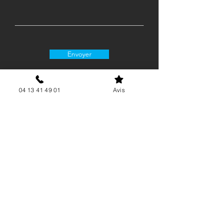
Envoyer
04 13 41 49 01
Avis
06 15 62 21 88
contact@airgenergie.fr