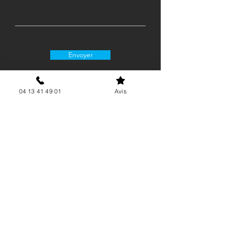
Envoyer
04 13 41 49 01
Avis
06 15 62 21 88
contact@airgenergie.fr