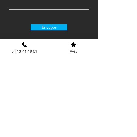
Envoyer
04 13 41 49 01
Avis
06 15 62 21 88
contact@airgenergie.fr