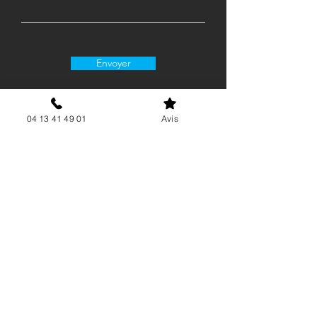
Envoyer
04 13 41 49 01
Avis
06 15 62 21 88
contact@airgenergie.fr