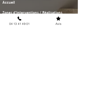
Accueil
Zones d'interventions / Réalisations
Contact
04 13 41 49 01
Avis
SERVICES
Climatisation
Pompe à chaleur
Poêle à granulés
Plomberie & Sanitaire