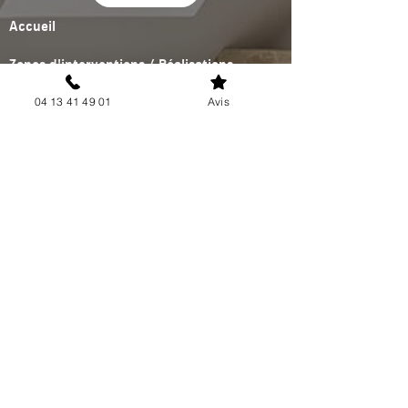
Accueil
Zones d'interventions / Réalisations
Contact
04 13 41 49 01
Avis
SERVICES
Climatisation
Pompe à chaleur
Poêle à granulés
Plomberie & Sanitaire