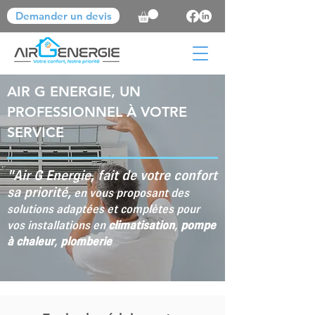
Demander un devis
AIR G ENERGIE, UN
PROFESSIONNEL À VOTRE
SERVICE
"Air G Energie, fait de votre confort
sa priorité,
en vous proposant des
solutions adaptées et complètes pour
vos installations en
climatisation
,
pompe
à chaleur
,
plomberie