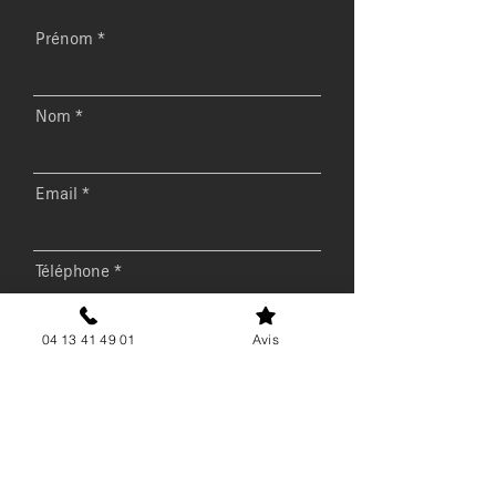
Prénom
Nom
Email
Téléphone
04 13 41 49 01
Avis
Message