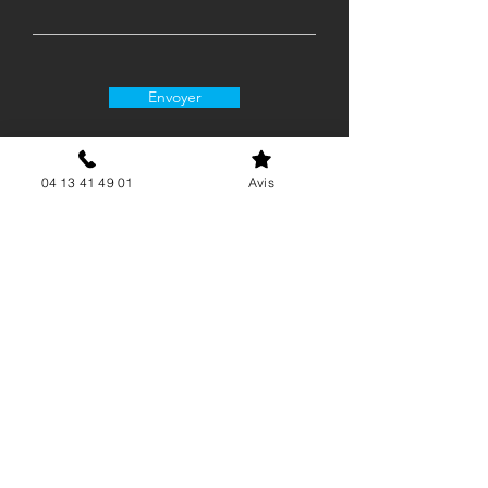
Envoyer
04 13 41 49 01
Avis
06 15 62 21 88
contact@airgenergie.fr